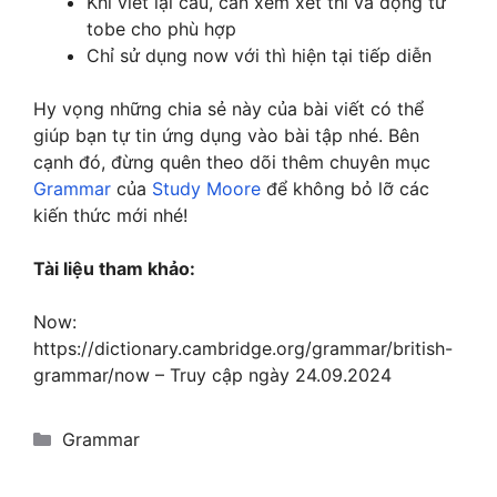
Khi viết lại câu, cần xem xét thì và động từ
→ Giải thích: Câu này chuyển đổi sang thì
tobe cho phù hợp
hiện tại tiếp diễn để mô tả hành động gặp
Chỉ sử dụng now với thì hiện tại tiếp diễn
gỡ đang diễn ra ngay bây giờ.
Hy vọng những chia sẻ này của bài viết có thể
We are finally doing this trip now.
giúp bạn tự tin ứng dụng vào bài tập nhé. Bên
cạnh đó, đừng quên theo dõi thêm chuyên mục
→ Giải thích: Sử dụng thì hiện tại tiếp diễn
Grammar
của
Study Moore
để không bỏ lỡ các
để thể hiện hành động thực hiện chuyến đi
kiến thức mới nhé!
đang diễn ra tại thời điểm nói.
Tài liệu tham khảo:
I am searching for this information
now.
Now:
https://dictionary.cambridge.org/grammar/british-
→ Giải thích: Câu này cho thấy hành động
grammar/now – Truy cập ngày 24.09.2024
tìm kiếm đang diễn ra ngay lúc nói, vì vậy
được chuyển sang thì hiện tại tiếp diễn.
Categories
Grammar
She is feeling calmer now.