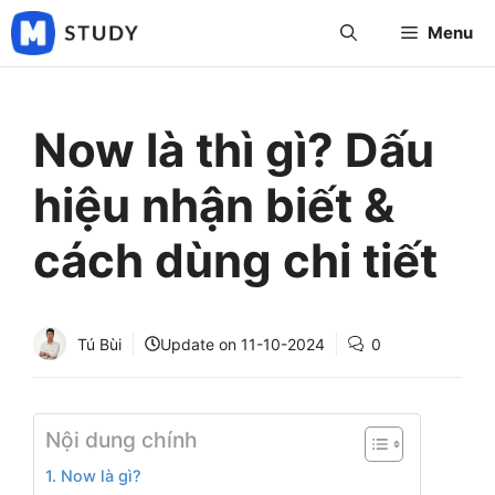
Skip
Menu
to
content
Now là thì gì? Dấu
hiệu nhận biết &
cách dùng chi tiết
Tú Bùi
Update on
11-10-2024
0
Nội dung chính
1. Now là gì?