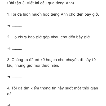
(Bài tập 3: Viết lại câu qua tiếng Anh)
1. A. are / doing
hành động đang
diễn ra ngay lúc
1. Tôi đã luôn muốn học tiếng Anh cho đến bây giờ.
nói.
=> ……….
Dùng thì hiện tại
tiếp diễn để diễn tả
2. Họ chưa bao giờ gặp nhau cho đến bây giờ.
2. B. is not working
hành động không
xảy ra tại thời điểm
=> ……….
nói.
Hành động đang
3. Chúng ta đã có kế hoạch cho chuyến đi này từ
diễn ra ngay bây
lâu, nhưng giờ mới thực hiện.
3. C. are listening
giờ được diễn tả
bằng thì hiện tại
=> ……….
tiếp diễn.
4. Tôi đã tìm kiếm thông tin này suốt một thời gian
Sử dụng thì hiện tại
dài.
tiếp diễn để diễn tả
4. D. is playing
hành động đang
=> ……….