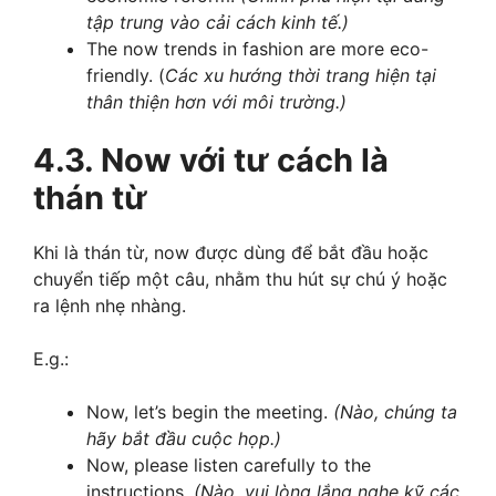
tập trung vào cải cách kinh tế.)
The now trends in fashion are more eco-
friendly. (
Các xu hướng thời trang hiện tại
thân thiện hơn với môi trường.)
4.3. Now với tư cách là
thán từ
Khi là thán từ, now được dùng để bắt đầu hoặc
chuyển tiếp một câu, nhằm thu hút sự chú ý hoặc
ra lệnh nhẹ nhàng.
E.g.:
Now, let’s begin the meeting.
(Nào, chúng ta
hãy bắt đầu cuộc họp.)
Now, please listen carefully to the
instructions.
(Nào, vui lòng lắng nghe kỹ các