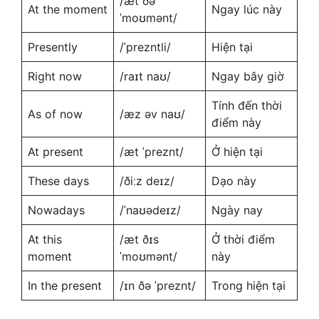
/æt ðə
At the moment
Ngay lúc này
ˈmoʊmənt/
Presently
/ˈprezntli/
Hiện tại
Right now
/raɪt naʊ/
Ngay bây giờ
Tính đến thời
As of now
/æz əv naʊ/
điểm này
At present
/æt ˈpreznt/
Ở hiện tại
These days
/ðiːz deɪz/
Dạo này
Nowadays
/ˈnaʊədeɪz/
Ngày nay
At this
/æt ðɪs
Ở thời điểm
moment
ˈmoʊmənt/
này
In the present
/ɪn ðə ˈpreznt/
Trong hiện tại