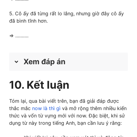
xảy ra ngay lúc nói.
5. Cô ấy đã từng rất lo lắng, nhưng giờ đây cô ấy
Dùng thì hiện tại
đã bình tĩnh hơn.
tiếp diễn để diễn tả
5. A. are talking
hành động đang
=> ……….
diễn ra ngay lúc
nói.
Xem đáp án
10. Kết luận
I am wanting to learn English now.
→ Giải thích: Sử dụng thì hiện tại tiếp diễn
Tóm lại, qua bài viết trên, bạn đã giải đáp được
với “want” để thể hiện mong muốn đang
thắc mắc
now là thì gì
và mở rộng thêm nhiều kiến
diễn ra ngay lúc này.
thức và vốn từ vựng mới với now. Đặc biệt, khi sử
dụng từ này trong tiếng Anh, bạn cần lưu ý rằng:
They are meeting each other now.