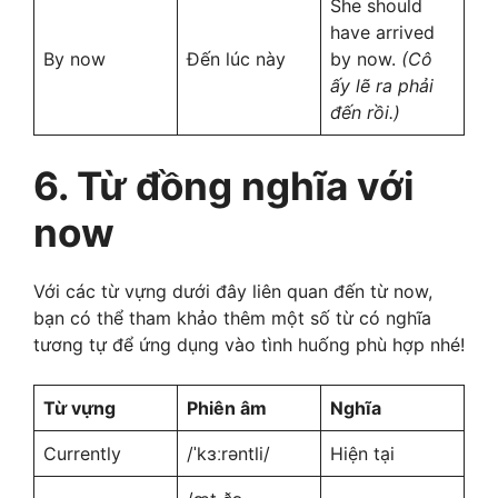
She should
have arrived
By now
Đến lúc này
by now.
(Cô
ấy lẽ ra phải
đến rồi.)
6. Từ đồng nghĩa với
now
Với các từ vựng dưới đây liên quan đến từ now,
bạn có thể tham khảo thêm một số từ có nghĩa
tương tự để ứng dụng vào tình huống phù hợp nhé!
Từ vựng
Phiên âm
Nghĩa
Currently
/ˈkɜːrəntli/
Hiện tại