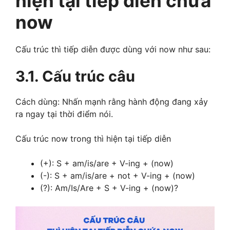
hiện tại tiếp diễn chứa
now
Cấu trúc thì tiếp diễn được dùng với now như sau:
3.1. Cấu trúc câu
Cách dùng: Nhấn mạnh rằng hành động đang xảy
ra ngay tại thời điểm nói.
Cấu trúc now trong thì hiện tại tiếp diễn
(+): S + am/is/are + V-ing + (now)
(-): S + am/is/are + not + V-ing + (now)
(?): Am/Is/Are + S + V-ing + (now)?