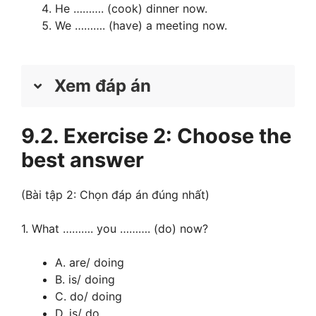
He ………. (cook) dinner now.
We ………. (have) a meeting now.
Xem đáp án
9.2. Exercise 2: Choose the
1. am watching
best answer
→ Giải thích: Dùng cấu trúc thì tiếp diễn để
diễn tả hành động xem TV đang xảy ra ngay
(Bài tập 2: Chọn đáp án đúng nhất)
lúc nói. Mặt khác, I đi với động từ tobe am
và chuyển watch thành V-ing để đúng cấu
1. What ………. you ………. (do) now?
trúc của thì tiếp diễn.
A. are/ doing
2. is studying
B. is/ doing
C. do/ doing
→ Giải thích: Sử dụng cấu trúc thì hiện tại
D. is/ do