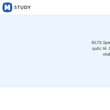
Skip
to
content
IELTS Spe
quốc tế. 
nhi