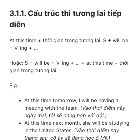
3.1.1. Cấu trúc thì tương lai tiếp
diễn
At this time + thời gian trong tương lai, S + will be
+ V_ing + …
Hoặc: S + will be + V_ing + … + at this time + thời
gian trong tương lai
E.g.:
At this time tomorrow, I will be having a
meeting with the team.
(Vào thời điểm này
ngày mai, tôi sẽ đang họp với đội.)
At this time next month, she will be studying
in the United States.
(Vào thời điểm này
tháng sau, cô ấy sẽ đang học ở Mỹ.)