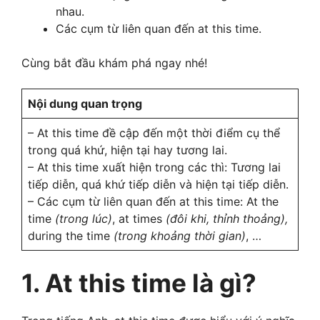
nhau.
Các cụm từ liên quan đến at this time.
Cùng bắt đầu khám phá ngay nhé!
Nội dung quan trọng
– At this time đề cập đến một thời điểm cụ thể
trong quá khứ, hiện tại hay tương lai.
– At this time xuất hiện trong các thì: Tương lai
tiếp diễn, quá khứ tiếp diễn và hiện tại tiếp diễn.
– Các cụm từ liên quan đến at this time: At the
time
(trong lúc)
, at times
(đôi khi, thỉnh thoảng),
during the time
(trong khoảng thời gian)
, …
1. At this time là gì?