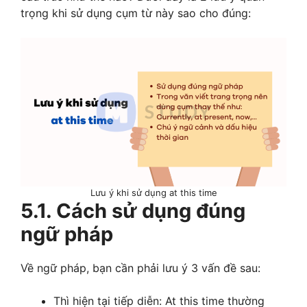
trọng khi sử dụng cụm từ này sao cho đúng:
Lưu ý khi sử dụng at this time
5.1. Cách sử dụng đúng
ngữ pháp
Về ngữ pháp, bạn cần phải lưu ý 3 vấn đề sau:
Thì hiện tại tiếp diễn: At this time thường