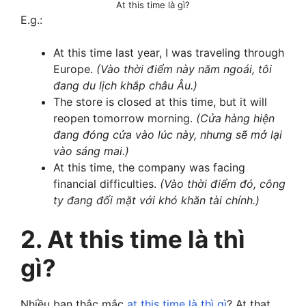
At this time là gì?
E.g.:
At this time last year, I was traveling through
Europe.
(Vào thời điểm này năm ngoái, tôi
đang du lịch khắp châu Âu.)
The store is closed at this time, but it will
reopen tomorrow morning.
(Cửa hàng hiện
đang đóng cửa vào lúc này, nhưng sẽ mở lại
vào sáng mai.)
At this time, the company was facing
financial difficulties.
(Vào thời điểm đó, công
ty đang đối mặt với khó khăn tài chính.)
2. At this time là thì
gì?
Nhiều bạn thắc mắc
at this time là thì gì
? At that