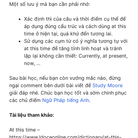
Một số lưu ý mà bạn cần phải nhớ:
Xác định thì của câu và thời điểm cụ thể để
áp dụng đúng cấu trúc và cách dùng at this
time ở hiện tại, quá khứ đến tương lai.
Sử dụng các cụm từ có ý nghĩa tương tự với
at this time để tăng tính linh hoạt và tránh
lặp lại không cần thiết: Currently, at present,
now, …
Sau bài học, nếu bạn còn vướng mắc nào, đừng
ngại comment bên dưới bài viết để
Study Moore
giải đáp nhé. Chúc bạn học tốt và sớm chinh phục
các chủ điểm
Ngữ Pháp tiếng Anh
.
Tài liệu tham khảo:
At this time –
https://www.ldoceonline.com/dictionary/at-this-