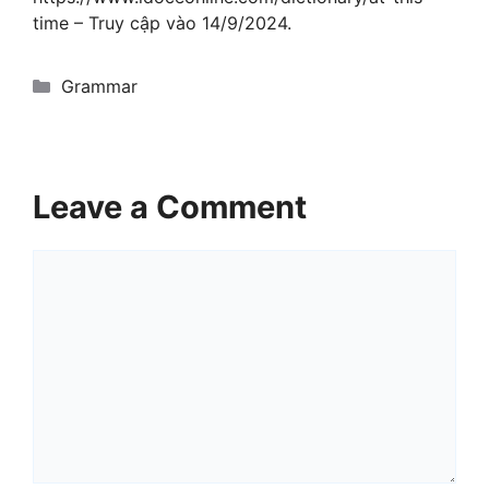
time – Truy cập vào 14/9/2024.
Categories
Grammar
Leave a Comment
Comment