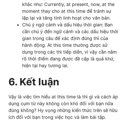
khác như: Currently, at present, now, at the
moment thay cho at this time để tránh sự
lặp lại và tăng tính linh hoạt cho văn bản.
Chú ý ngữ cảnh và dấu hiệu thời gian: Bạn
cần chú ý đến ngữ cảnh và các dấu hiệu thời
gian trong câu để xác định đúng thì của
hành động. At this time thường được sử
dụng trong các thì tiếp diễn, vì vậy cần nắm
rõ thời điểm đang được đề cập là quá khứ,
hiện tại hay tương lai.
6. Kết luận
Vậy là việc tìm hiểu at this time là thì gì và cách áp
dụng cụm từ này không còn khó đối với bạn nữa
đúng không? Hy vọng những kiến thức trên sẽ hữu
ích đối với bạn trong việc học và làm bài tập.