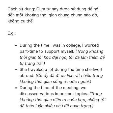
Cách sử dụng: Cụm từ này được sử dụng để nói
đến một khoảng thời gian chung chung nào đó,
không cụ thể.
E.g.:
During the time I was in college, I worked
part-time to support myself.
(Trong khoảng
thời gian tôi học đại học, tôi đã làm thêm để
tự trang trải.)
She traveled a lot during the time she lived
abroad.
(Cô ấy đã đi du lịch rất nhiều trong
khoảng thời gian sống ở nước ngoài.)
During the time of the meeting, we
discussed various important topics.
(Trong
khoảng thời gian diễn ra cuộc họp, chúng tôi
đã thảo luận nhiều chủ đề quan trọng.)