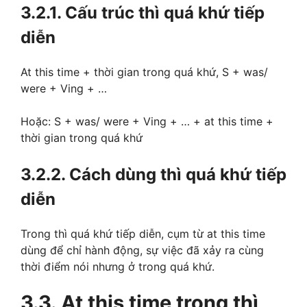
3.2.1. Cấu trúc thì quá khứ tiếp
diễn
At this time + thời gian trong quá khứ, S + was/
were + Ving + …
Hoặc: S + was/ were + Ving + … + at this time +
thời gian trong quá khứ
3.2.2. Cách dùng thì quá khứ tiếp
diễn
Trong thì quá khứ tiếp diễn, cụm từ at this time
dùng để chỉ hành động, sự việc đã xảy ra cùng
thời điểm nói nhưng ở trong quá khứ.
3.3. At this time trong thì