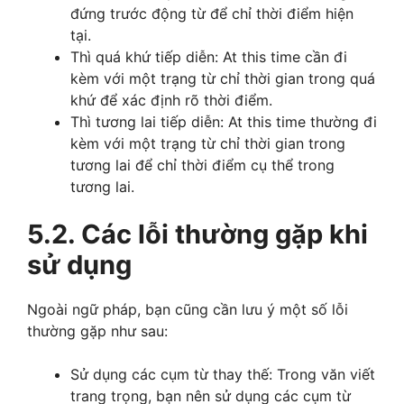
đứng trước động từ để chỉ thời điểm hiện
tại.
Thì quá khứ tiếp diễn: At this time cần đi
kèm với một trạng từ chỉ thời gian trong quá
khứ để xác định rõ thời điểm.
Thì tương lai tiếp diễn: At this time thường đi
kèm với một trạng từ chỉ thời gian trong
tương lai để chỉ thời điểm cụ thể trong
tương lai.
5.2. Các lỗi thường gặp khi
sử dụng
Ngoài ngữ pháp, bạn cũng cần lưu ý một số lỗi
thường gặp như sau:
Sử dụng các cụm từ thay thế: Trong văn viết
trang trọng, bạn nên sử dụng các cụm từ