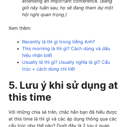
attending an important conference.
(Bằng
giờ này tuần sau, họ sẽ đang tham dự một
hội nghị quan trọng.)
Xem thêm:
Recently là thì gì trong tiếng Anh?
This morning là thì gì? Cách dùng và dấu
hiệu nhận biết
Usually là thì gì? Usually nghĩa là gì? Cấu
trúc + cách dùng chi tiết
5. Lưu ý khi sử dụng at
this time
Với những chia sẻ trên, chắc hẳn bạn đã hiểu được
at this time là thì gì và các áp dụng thông qua các
cấu trúc như thế nào? Dưới đây là 2 lưu ý quan