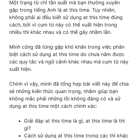
Một trạng từ chỉ tần suất mà bạn thường xuyên
gặp trong tiếng Anh là at this time. Tuy nhiên,
không phải ai đều biết sử dụng at this time đúng
cách, bởi vì cụm từ này có thể xuất hiện trong
nhiều thì khác nhau và có thể gây nhầm lẫn.
Mình cũng đã từng gặp khó khăn trong việc phân
biệt cách sử dụng at this time do chưa nắm được
các quy tắc và ngữ cảnh khác nhau mà cụm từ này
xuất hiện.
Chính vì vậy, mình đã tổng hợp bài viết này để chia
sẻ những kiến thức quan trọng, nhằm giúp bạn
không mắc phải những lỗi không đáng có và sử
dụng at this time một cách chính xác:
Giải đáp at this time là gì, at this time là thì
gì?
Cách sử dụng at this time trong các thì khác