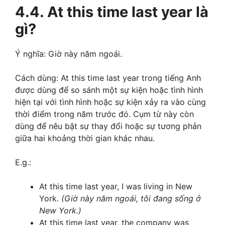
4.4. At this time last year là
gì?
Ý nghĩa: Giờ này năm ngoái.
Cách dùng: At this time last year trong tiếng Anh
được dùng để so sánh một sự kiện hoặc tình hình
hiện tại với tình hình hoặc sự kiện xảy ra vào cùng
thời điểm trong năm trước đó. Cụm từ này còn
dùng để nêu bật sự thay đổi hoặc sự tương phản
giữa hai khoảng thời gian khác nhau.
E.g.:
At this time last year, I was living in New
York.
(Giờ này năm ngoái, tôi đang sống ở
New York.)
At this time last year, the company was