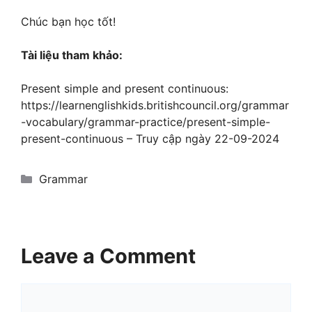
They go swimming in the pool every
Chúc bạn học tốt!
morning.
Tài liệu tham khảo:
→
Giải thích:
Câu này mô tả một thói quen
của họ là đi bơi vào mỗi buổi sáng. Cụm “go
Present simple and present continuous:
swimming in the pool” diễn tả hành động
https://learnenglishkids.britishcouncil.org/grammar
bơi lội ở trong hồ, và “every morning” để chỉ
-vocabulary/grammar-practice/present-simple-
tần suất hoạt động.
present-continuous – Truy cập ngày 22-09-2024
Categories
Grammar
Leave a Comment
Comment