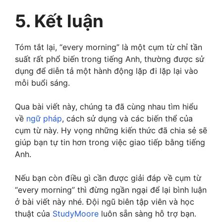
Early morning
5. Kết luận
I read a book every morning before I
go to bed.
–>
Giải thích:
Câu này nhấn mạnh vào
Tóm tắt lại, “every morning” là một cụm từ chỉ tần
khoảng thời gian sớm trong buổi sáng, nên
→
Giải thích:
Ở câu này “every morning” có
suất rất phổ biến trong tiếng Anh, thường được sử
ta chọn “early morning”.
nghĩa là việc đọc sách diễn ra vào mỗi buổi
dụng để diễn tả một hành động lặp đi lặp lại vào
sáng. Dùng “before I go to bed” để chỉ hành
mỗi buổi sáng.
động xảy ra trước khi đi ngủ, tức là một thói
quen diễn ra mỗi ngày vào mỗi buổi sáng.
Qua bài viết này, chúng ta đã cùng nhau tìm hiểu
về
ngữ pháp
, cách sử dụng và các biến thể của
She drinks a cup of coffee every
cụm từ này. Hy vọng những kiến thức đã chia sẻ sẽ
morning after breakfast.
giúp bạn tự tin hơn trong việc giao tiếp bằng tiếng
Anh.
→
Giải thích:
Ở câu này, “every morning”
diễn tả thói quen của cô ấy là uống cà phê
Nếu bạn còn điều gì cần được giải đáp về cụm từ
mỗi sáng sau khi ăn sáng xong. Động từ
“every morning” thì đừng ngần ngại để lại bình luận
“drinks” được chia ở thì hiện tại đơn vì đây
ở bài viết này nhé. Đội ngũ biên tập viên và học
là một hành động lặp đi lặp lại mỗi ngày.
thuật của
StudyMoore
luôn sẵn sàng hỗ trợ bạn.