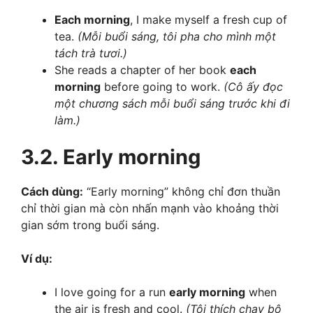
Each morning
, I make myself a fresh cup of
tea.
(Mỗi buổi sáng, tôi pha cho mình một
tách trà tươi.)
She reads a chapter of her book
each
morning
before going to work.
(Cô ấy đọc
một chương sách mỗi buổi sáng trước khi đi
làm.)
3.2.
Early morning
Cách dùng:
“Early morning” không chỉ đơn thuần
chỉ thời gian mà còn nhấn mạnh vào khoảng thời
gian sớm trong buổi sáng.
Ví dụ:
I love going for a run
early morning
when
the air is fresh and cool.
(Tôi thích chạy bộ