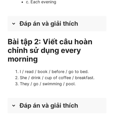
c. Each evening
Đáp án và giải thích
Bài tập 2: Viết câu hoàn
Every morning
chỉnh sử dụng every
–>
Giải thích:
Câu này diễn tả một thói
morning
quen lặp đi lặp lại, nên ta chọn “every
morning”.
I / read / book / before / go to bed.
Every morning
She / drink / cup of coffee / breakfast.
They / go / swimming / pool.
–>
Giải thích:
Mặc dù có “last week” nhưng
hành động “got up early” được lặp lại mỗi
sáng trong tuần đó, nên ta vẫn chọn “every
Đáp án và giải thích
morning”.