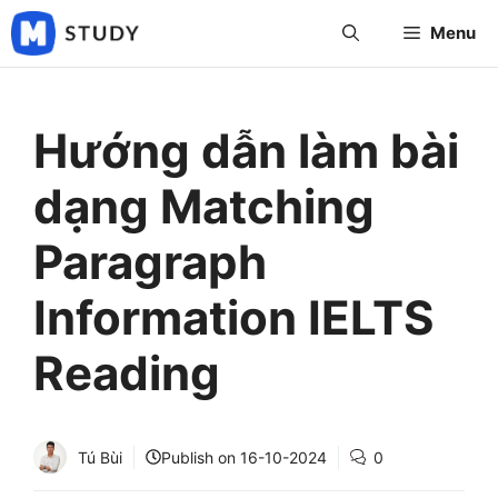
Skip
Menu
to
content
Hướng dẫn làm bài
dạng Matching
Paragraph
Information IELTS
Reading
Tú Bùi
Publish on
16-10-2024
0